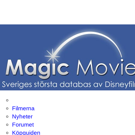
Filmerna
Nyheter
Forumet
Köpguiden