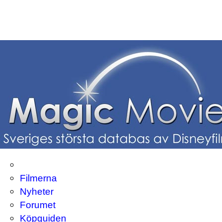
Filmerna
Nyheter
Forumet
Köpguiden