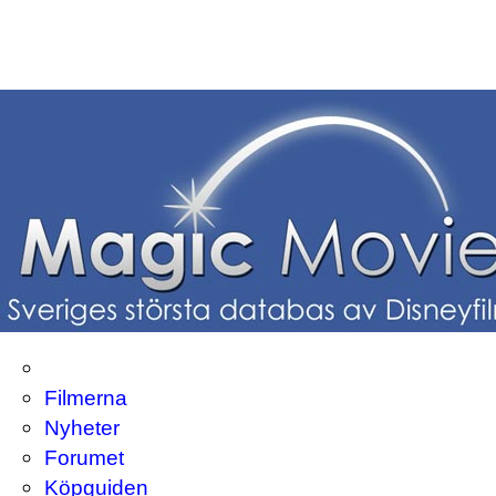
Filmerna
Nyheter
Forumet
Köpguiden