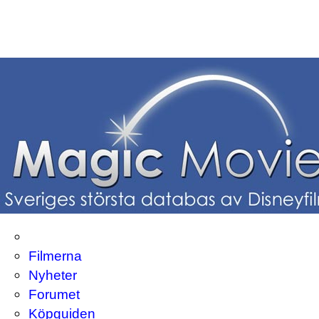
Filmerna
Nyheter
Forumet
Köpguiden