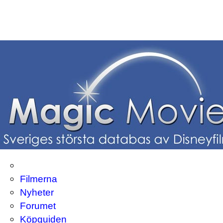
Filmerna
Nyheter
Forumet
Köpguiden