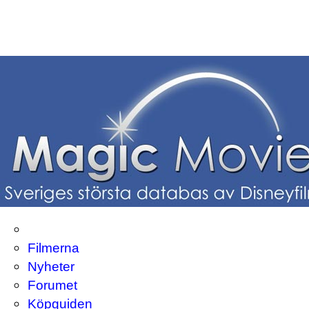
Filmerna
Nyheter
Forumet
Köpguiden