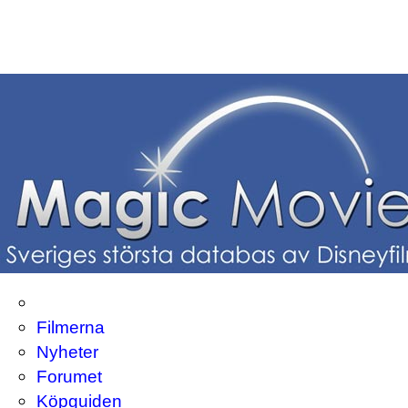
Filmerna
Nyheter
Forumet
Köpguiden