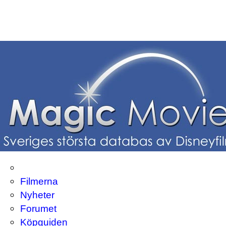
Filmerna
Nyheter
Forumet
Köpguiden