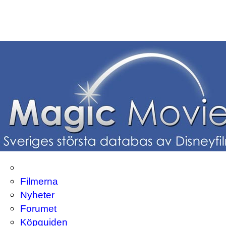
Filmerna
Nyheter
Forumet
Köpguiden