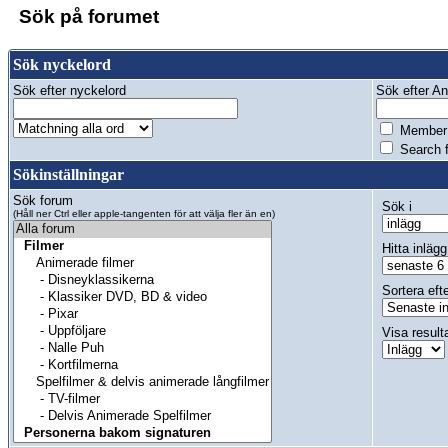
Sök på forumet
Sök nyckelord
Sök efter nyckelord
Sök efter Anv
Member 
Search f
Sökinställningar
Sök forum
Sök i
(Håll ner Ctrl eller apple-tangenten för att välja fler än en)
Hitta inlägg
Sortera eft
Visa result