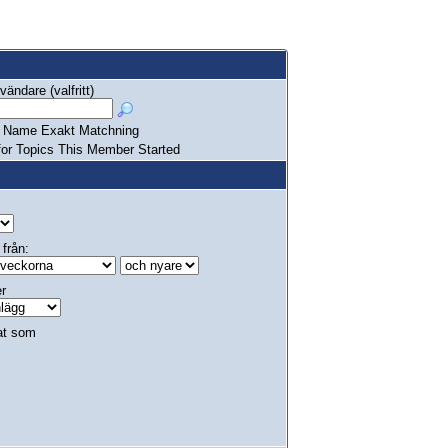
ändare (valfritt)
Name Exakt Matchning
or Topics This Member Started
 från:
er
at som