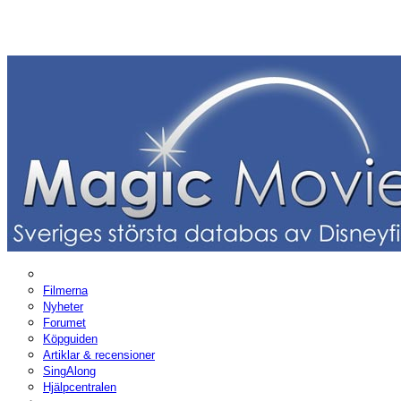
Filmerna
Nyheter
Forumet
Köpguiden
Artiklar & recensioner
SingAlong
Hjälpcentralen