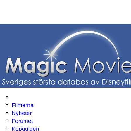
Filmerna
Nyheter
Forumet
Köpguiden