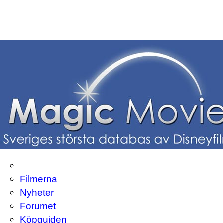
Filmerna
Nyheter
Forumet
Köpguiden