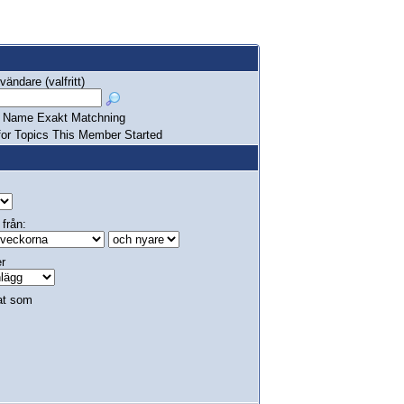
ändare (valfritt)
Name Exakt Matchning
or Topics This Member Started
 från:
er
at som