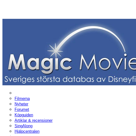
Filmerna
Nyheter
Forumet
Köpguiden
Artiklar & recensioner
SingAlong
Hjälpcentralen