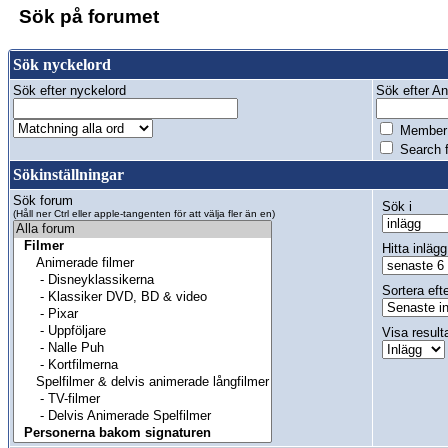
Sök på forumet
Sök nyckelord
Sök efter nyckelord
Sök efter Anv
Member 
Search f
Sökinställningar
Sök forum
Sök i
(Håll ner Ctrl eller apple-tangenten för att välja fler än en)
Hitta inlägg
Sortera eft
Visa result