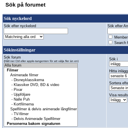
Sök på forumet
Sök nyckelord
Sök efter nyckelord
Sök efter Anv
Member 
Search f
Sökinställningar
Sök forum
Sök i
(Håll ner Ctrl eller apple-tangenten för att välja fler än en)
Hitta inlägg
Sortera eft
Visa result