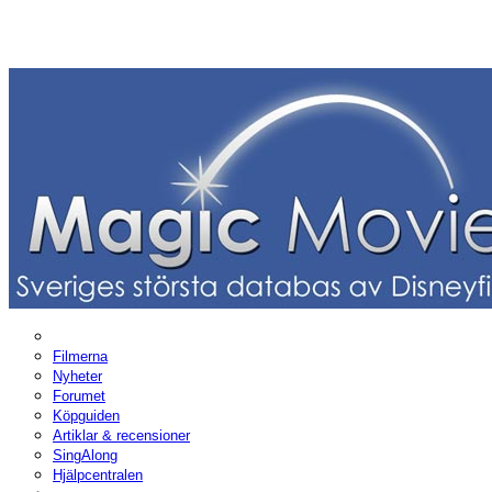
Filmerna
Nyheter
Forumet
Köpguiden
Artiklar & recensioner
SingAlong
Hjälpcentralen