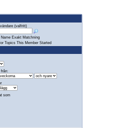
ändare (valfritt)
Name Exakt Matchning
or Topics This Member Started
 från:
er
at som