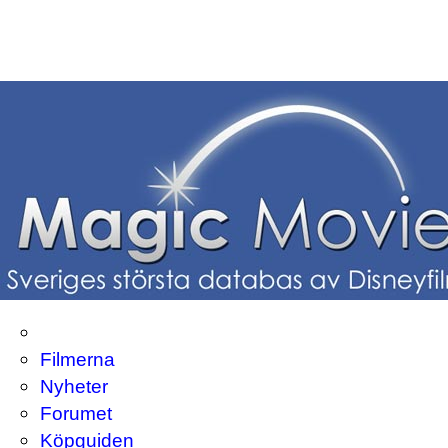
Filmerna
Nyheter
Forumet
Köpguiden