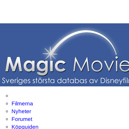
Filmerna
Nyheter
Forumet
Köpguiden