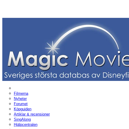
Filmerna
Nyheter
Forumet
Köpguiden
Artiklar & recensioner
SingAlong
Hjälpcentralen