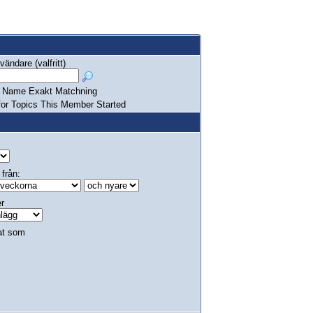
ändare (valfritt)
Name Exakt Matchning
or Topics This Member Started
 från:
er
at som