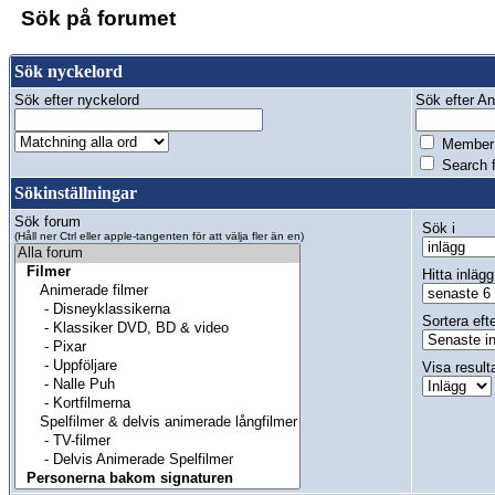
Sök på forumet
Sök nyckelord
Sök efter nyckelord
Sök efter Anv
Member 
Search f
Sökinställningar
Sök forum
Sök i
(Håll ner Ctrl eller apple-tangenten för att välja fler än en)
Hitta inlägg
Sortera eft
Visa result