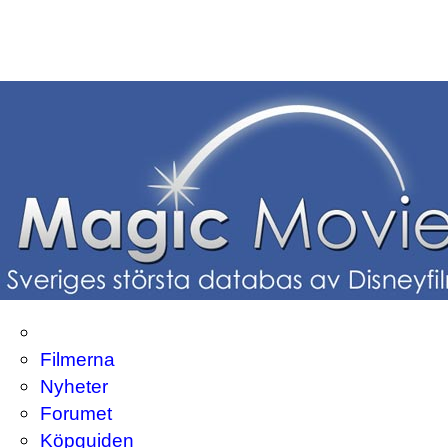
Filmerna
Nyheter
Forumet
Köpguiden