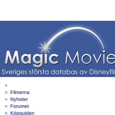
Filmerna
Nyheter
Forumet
Köpguiden