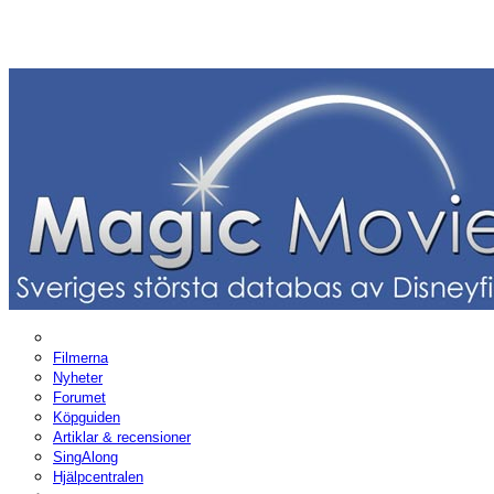
Filmerna
Nyheter
Forumet
Köpguiden
Artiklar & recensioner
SingAlong
Hjälpcentralen