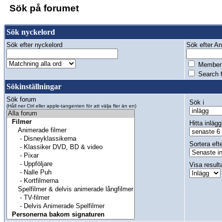
Sök på forumet
Sök nyckelord
Sök efter nyckelord
Sök efter Anv
Member 
Search f
Sökinställningar
Sök forum
Sök i
(Håll ner Ctrl eller apple-tangenten för att välja fler än en)
Hitta inlägg
Sortera eft
Visa result