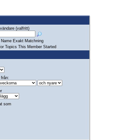
ändare (valfritt)
Name Exakt Matchning
or Topics This Member Started
 från:
er
at som