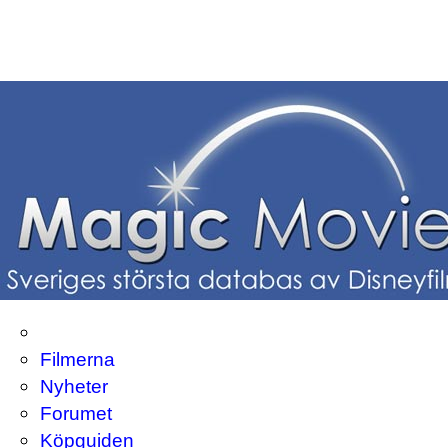
Filmerna
Nyheter
Forumet
Köpguiden