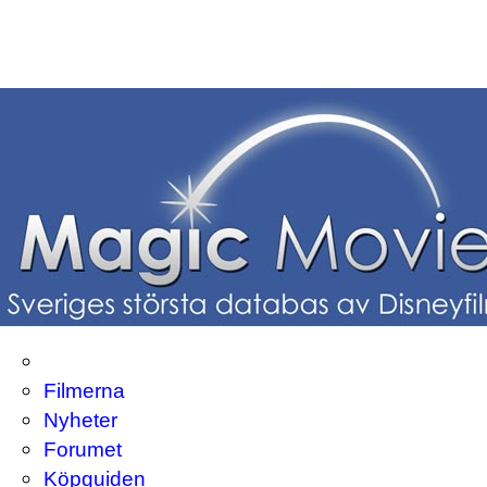
Filmerna
Nyheter
Forumet
Köpguiden