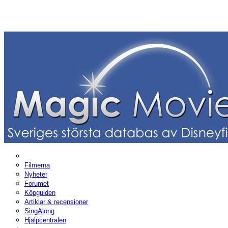
Filmerna
Nyheter
Forumet
Köpguiden
Artiklar & recensioner
SingAlong
Hjälpcentralen