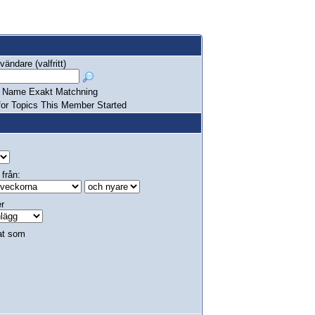
ändare (valfritt)
Name Exakt Matchning
or Topics This Member Started
 från:
er
at som