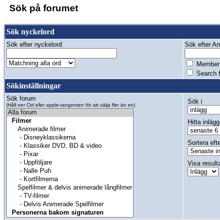
Sök på forumet
Sök nyckelord
Sök efter nyckelord
Sök efter Anv
Member 
Search f
Sökinställningar
Sök forum
Sök i
(Håll ner Ctrl eller apple-tangenten för att välja fler än en)
Hitta inlägg
Sortera eft
Visa result