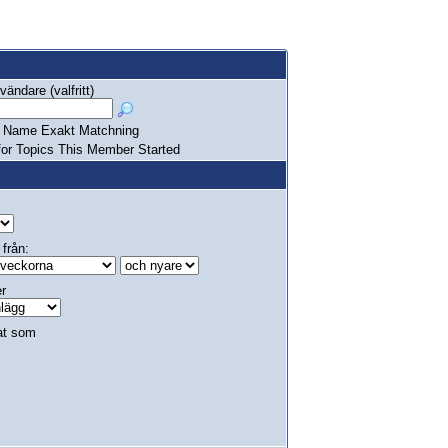
ändare (valfritt)
Name Exakt Matchning
or Topics This Member Started
 från:
er
at som