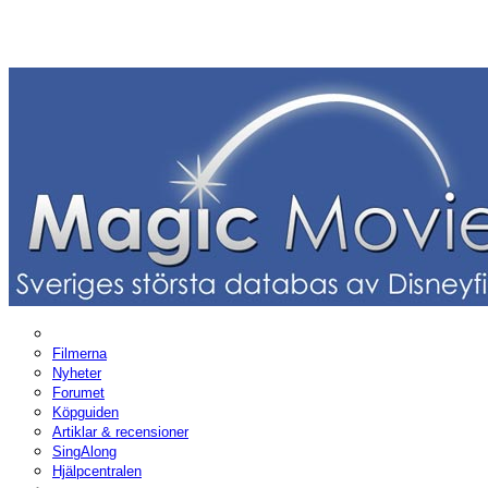
Filmerna
Nyheter
Forumet
Köpguiden
Artiklar & recensioner
SingAlong
Hjälpcentralen