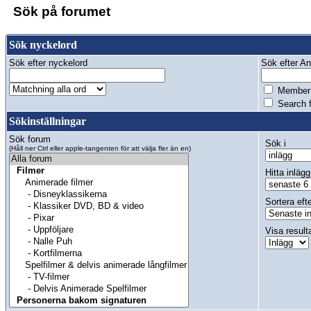
Sök på forumet
Sök nyckelord
Sök efter nyckelord
Sök efter Anv
Member 
Search f
Sökinställningar
Sök forum
Sök i
(Håll ner Ctrl eller apple-tangenten för att välja fler än en)
Hitta inlägg
Sortera eft
Visa result