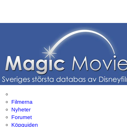
Filmerna
Nyheter
Forumet
Köpguiden