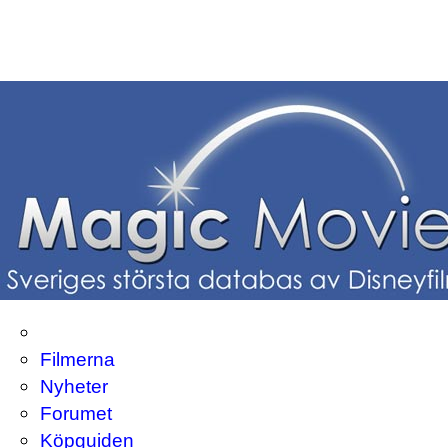
Filmerna
Nyheter
Forumet
Köpguiden