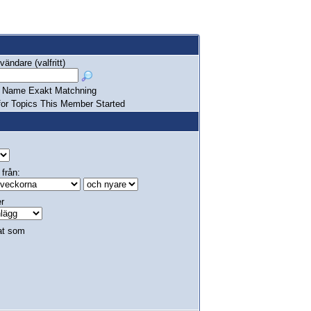
ändare (valfritt)
Name Exakt Matchning
or Topics This Member Started
 från:
er
at som