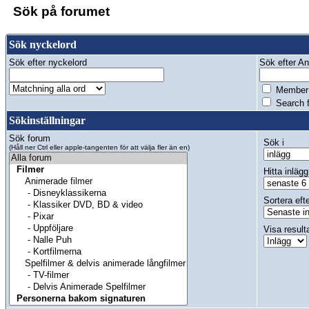
Sök på forumet
Sök nyckelord
Sök efter nyckelord
Sök efter Anv
Member 
Search f
Sökinställningar
Sök forum
Sök i
(Håll ner Ctrl eller apple-tangenten för att välja fler än en)
Hitta inlägg
Sortera eft
Visa result