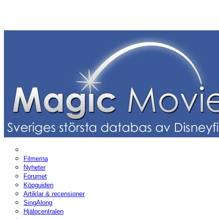
Filmerna
Nyheter
Forumet
Köpguiden
Artiklar & recensioner
SingAlong
Hjälpcentralen