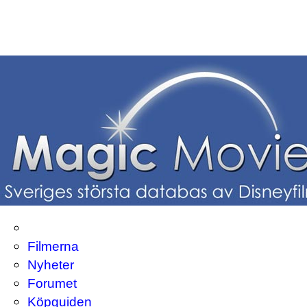
Filmerna
Nyheter
Forumet
Köpguiden