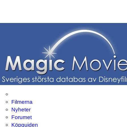
Filmerna
Nyheter
Forumet
Köpguiden