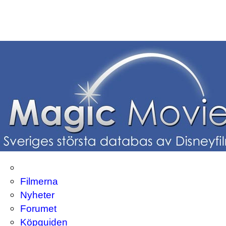
Filmerna
Nyheter
Forumet
Köpguiden