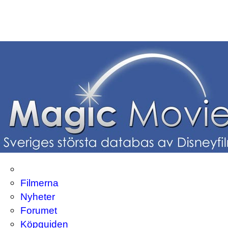
Filmerna
Nyheter
Forumet
Köpguiden