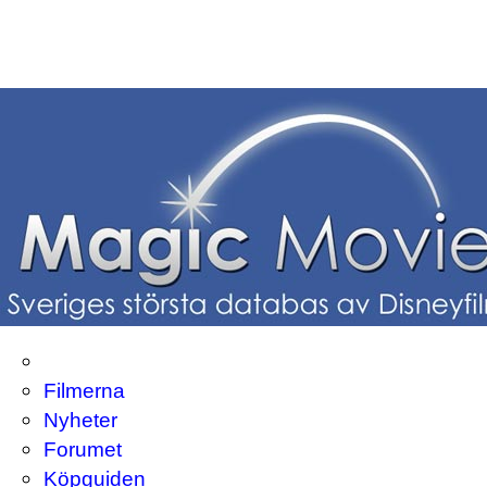
Filmerna
Nyheter
Forumet
Köpguiden