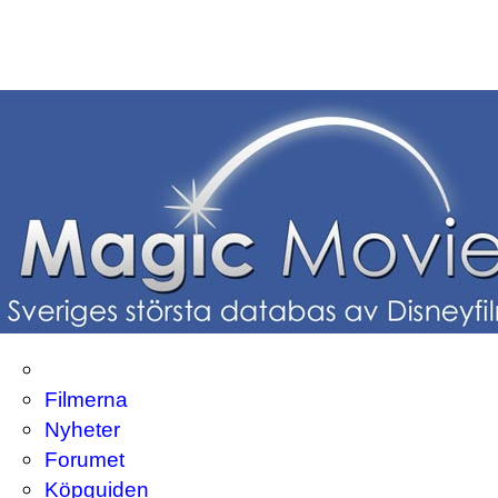
Filmerna
Nyheter
Forumet
Köpguiden