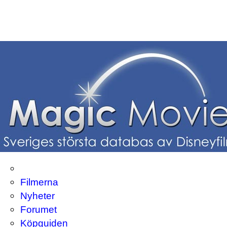
Filmerna
Nyheter
Forumet
Köpguiden