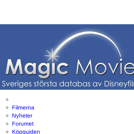
Filmerna
Nyheter
Forumet
Köpguiden