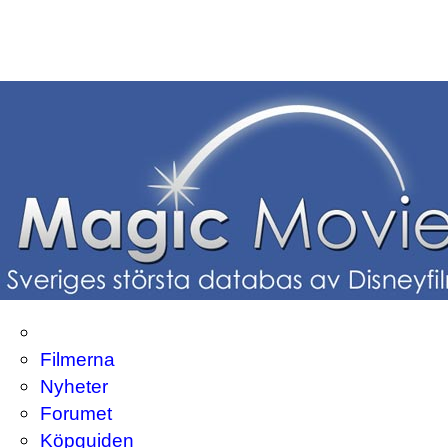
Filmerna
Nyheter
Forumet
Köpguiden