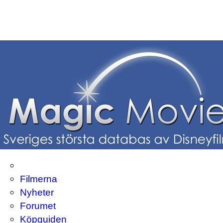
Filmerna
Nyheter
Forumet
Köpguiden