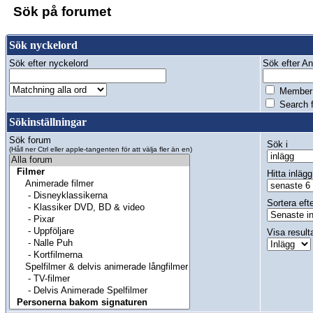
Sök på forumet
Sök nyckelord
Sök efter nyckelord
Sök efter Anv
Member 
Search f
Sökinställningar
Sök forum
Sök i
(Håll ner Ctrl eller apple-tangenten för att välja fler än en)
Hitta inlägg
Sortera eft
Visa result