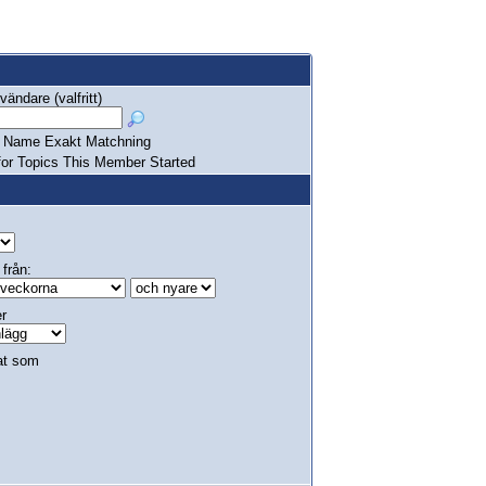
ändare (valfritt)
Name Exakt Matchning
or Topics This Member Started
 från:
er
at som