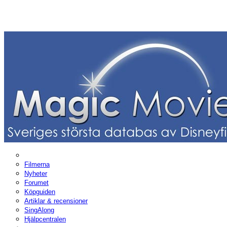
Filmerna
Nyheter
Forumet
Köpguiden
Artiklar & recensioner
SingAlong
Hjälpcentralen