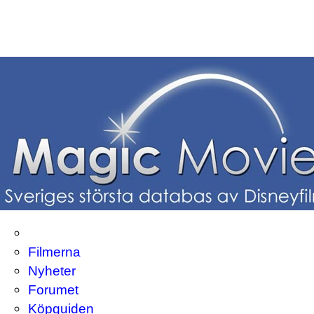
Filmerna
Nyheter
Forumet
Köpguiden