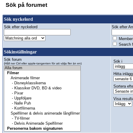
Sök på forumet
Sök nyckelord
Sök efter nyckelord
Sök efter Anv
Member 
Search f
Sökinställningar
Sök forum
Sök i
(Håll ner Ctrl eller apple-tangenten för att välja fler än en)
Hitta inlägg
Sortera eft
Visa result