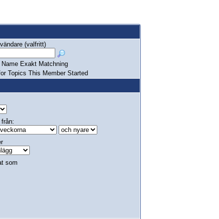
ändare (valfritt)
Name Exakt Matchning
or Topics This Member Started
 från:
er
at som