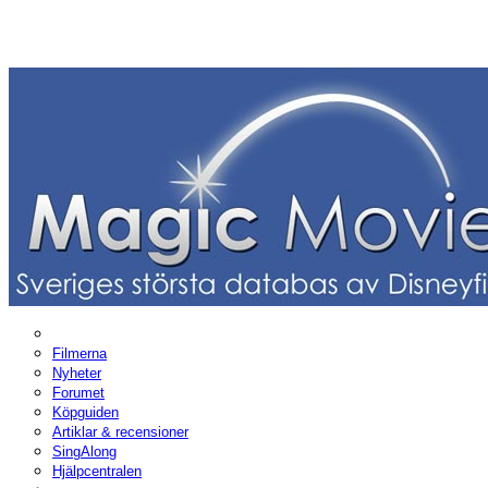
Filmerna
Nyheter
Forumet
Köpguiden
Artiklar & recensioner
SingAlong
Hjälpcentralen