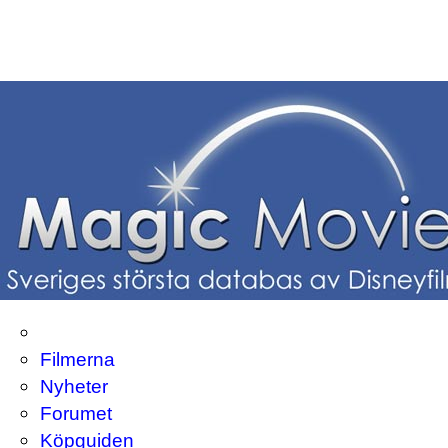
Filmerna
Nyheter
Forumet
Köpguiden