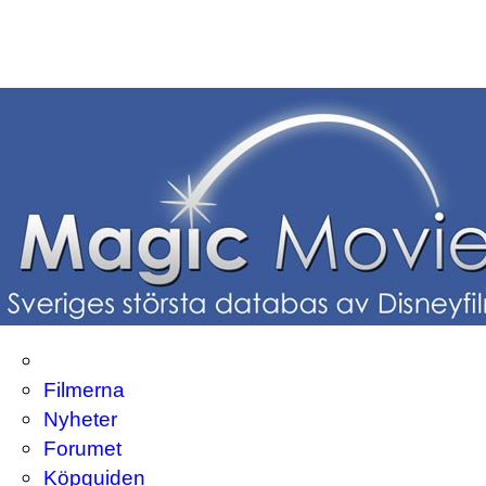
Filmerna
Nyheter
Forumet
Köpguiden