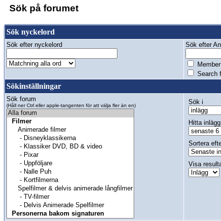
Sök på forumet
Sök nyckelord
Sök efter nyckelord
Sök efter Anv
Member 
Search f
Sökinställningar
Sök forum
Sök i
(Håll ner Ctrl eller apple-tangenten för att välja fler än en)
Hitta inlägg
Sortera eft
Visa result