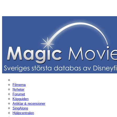
Filmerna
Nyheter
Forumet
Köpguiden
Artiklar & recensioner
SingAlong
Hjälpcentralen