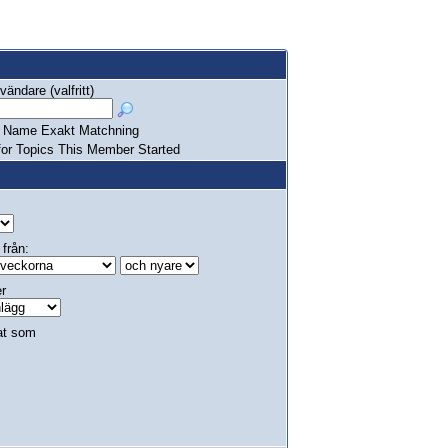
ändare (valfritt)
Name Exakt Matchning
or Topics This Member Started
 från:
er
at som