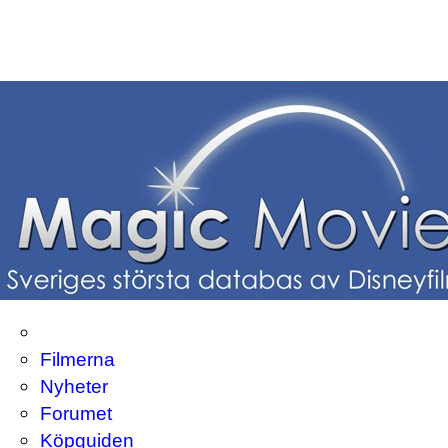
Filmerna
Nyheter
Forumet
Köpguiden