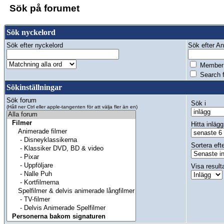
Sök på forumet
Sök nyckelord
Sök efter nyckelord
Sök efter Anv
Member 
Search f
Sökinställningar
Sök forum
Sök i
(Håll ner Ctrl eller apple-tangenten för att välja fler än en)
Hitta inlägg
Sortera eft
Visa result