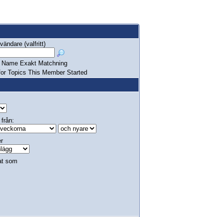
ändare (valfritt)
Name Exakt Matchning
or Topics This Member Started
 från:
er
at som