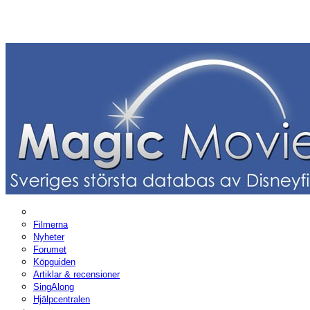
Filmerna
Nyheter
Forumet
Köpguiden
Artiklar & recensioner
SingAlong
Hjälpcentralen