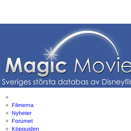
Filmerna
Nyheter
Forumet
Köpguiden