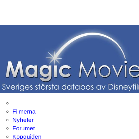
Filmerna
Nyheter
Forumet
Köpguiden