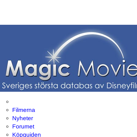
Filmerna
Nyheter
Forumet
Köpguiden