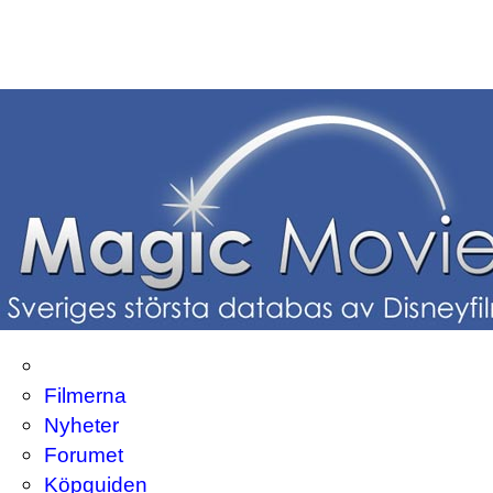
Filmerna
Nyheter
Forumet
Köpguiden