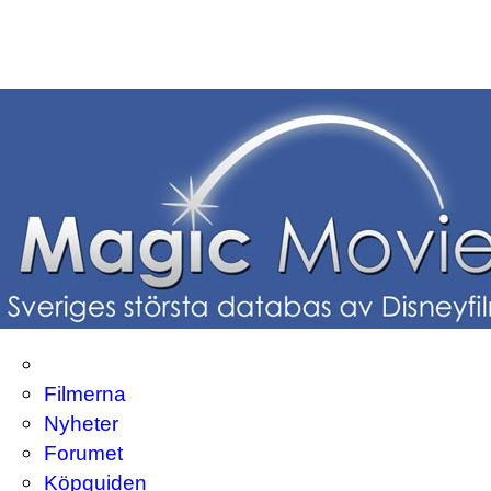
Filmerna
Nyheter
Forumet
Köpguiden